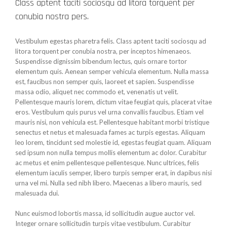
Class aptent taciti sociosqu ad litora torquent per
conubia nostra pers.
Vestibulum egestas pharetra felis. Class aptent taciti sociosqu ad
litora torquent per conubia nostra, per inceptos himenaeos.
Suspendisse dignissim bibendum lectus, quis ornare tortor
elementum quis. Aenean semper vehicula elementum. Nulla massa
est, faucibus non semper quis, laoreet et sapien. Suspendisse
massa odio, aliquet nec commodo et, venenatis ut velit.
Pellentesque mauris lorem, dictum vitae feugiat quis, placerat vitae
eros. Vestibulum quis purus vel urna convallis faucibus. Etiam vel
mauris nisi, non vehicula est. Pellentesque habitant morbi tristique
senectus et netus et malesuada fames ac turpis egestas. Aliquam
leo lorem, tincidunt sed molestie id, egestas feugiat quam. Aliquam
sed ipsum non nulla tempus mollis elementum ac dolor. Curabitur
ac metus et enim pellentesque pellentesque. Nunc ultrices, felis
elementum iaculis semper, libero turpis semper erat, in dapibus nisi
urna vel mi. Nulla sed nibh libero. Maecenas a libero mauris, sed
malesuada dui.
Nunc euismod lobortis massa, id sollicitudin augue auctor vel.
Integer ornare sollicitudin turpis vitae vestibulum. Curabitur